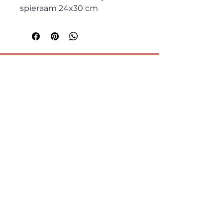
spieraam 24x30 cm
lumalanodesign@gmail.com
LumaLano wolviltdesign
Jonkersvaart, Groningen
Kvk nr.
66834481
BTW nr. 856717162B01