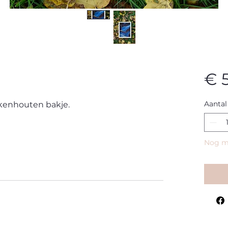
€ 
Aantal
rkenhouten bakje.
Nog ma